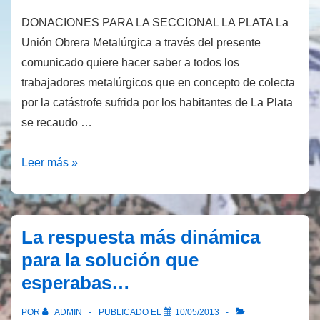
DONACIONES PARA LA SECCIONAL LA PLATA La
Unión Obrera Metalúrgica a través del presente
comunicado quiere hacer saber a todos los
trabajadores metalúrgicos que en concepto de colecta
por la catástrofe sufrida por los habitantes de La Plata
se recaudo …
LLEVAMOS
Leer más »
LAS
DONACIONES
A
La respuesta más dinámica
LA
para la solución que
PLATA
esperabas…
POR
ADMIN
PUBLICADO EL
10/05/2013