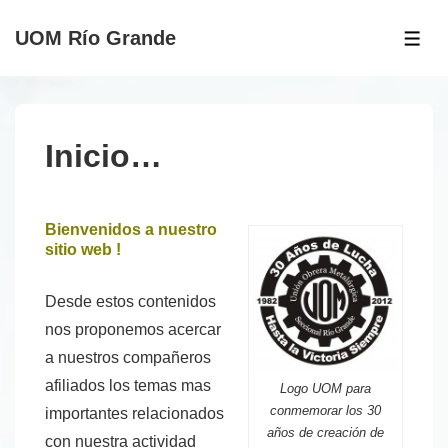
↓
UOM Río Grande
Saltar
ME
al
contenido
principal
Inicio…
Bienvenidos a nuestro
sitio web !
Desde estos contenidos
nos proponemos acercar
a nuestros compañeros
afiliados los temas mas
Logo UOM para
conmemorar los 30
importantes relacionados
años de creación de
con nuestra actividad