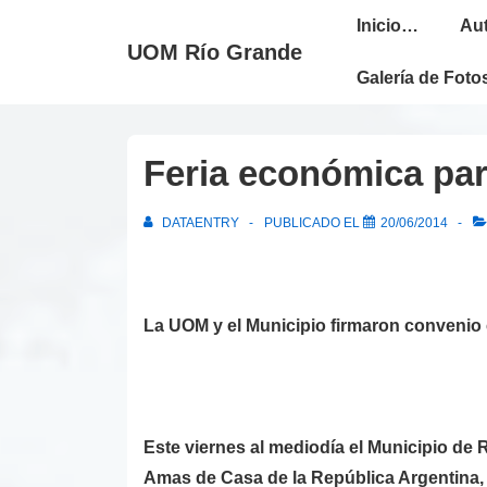
↓
Navegación
Inicio…
Au
Saltar
principal
UOM Río Grande
al
Galería de Foto
contenido
principal
Feria económica par
DATAENTRY
PUBLICADO EL
20/06/2014
La UOM y el Municipio firmaron convenio
Este viernes al mediodía el Municipio de 
Amas de Casa de la República Argentina, 