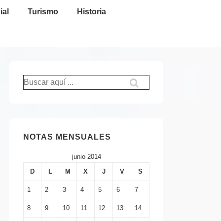
ial
Turismo
Historia
Buscar
por:
NOTAS MENSUALES
junio 2014
D
L
M
X
J
V
S
1
2
3
4
5
6
7
8
9
10
11
12
13
14