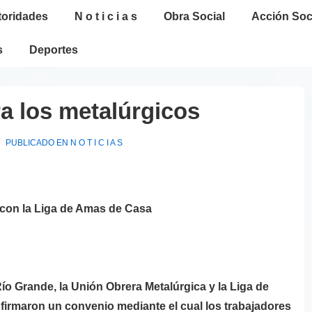
toridades
N o t i c i a s
Obra Social
Acción Soc
s
Deportes
a los metalúrgicos
PUBLICADO EN
N O T I C I A S
 con la Liga de Amas de Casa
Río Grande, la Unión Obrera Metalúrgica y la Liga de
firmaron un convenio mediante el cual los trabajadores