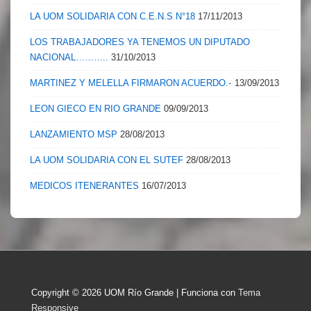
LA UOM SOLIDARIA CON C.E.N.S N°18
17/11/2013
LOS TRABAJADORES YA TENEMOS UN DIPUTADO
NACIONAL………..
31/10/2013
MARTINEZ Y MELELLA FIRMARON ACUERDO.-
13/09/2013
LEON GIECO EN RIO GRANDE
09/09/2013
LANZAMIENTO MSP
28/08/2013
LA UOM SOLIDARIA CON EL SUTEF
28/08/2013
MEDICOS ITENERANTES
16/07/2013
Copyright © 2026
UOM Río Grande
| Funciona con
Tema
Responsive