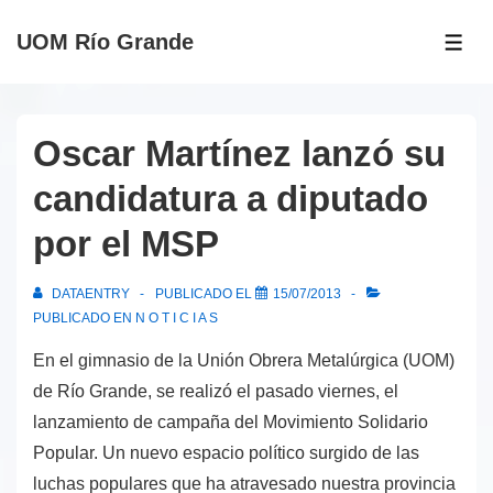
↓
UOM Río Grande
Saltar
ME
al
contenido
principal
Oscar Martínez lanzó su
candidatura a diputado
por el MSP
DATAENTRY
PUBLICADO EL
15/07/2013
PUBLICADO EN
N O T I C I A S
En el gimnasio de la Unión Obrera Metalúrgica (UOM)
de Río Grande, se realizó el pasado viernes, el
lanzamiento de campaña del Movimiento Solidario
Popular. Un nuevo espacio político surgido de las
luchas populares que ha atravesado nuestra provincia